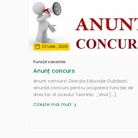
23 Iulie , 2026
Funcții vacante
Anunț concurs
Anunț concurs! Direcția Educație Dubăsari,
anunță concurs pentru ocuparea funcției de
director al Liceului Teoretic „Vlad […]
Citește mai mult