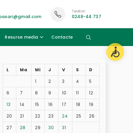
Telefon:
ubasari@gmail.com
0248-44 737
Resurse media
Contacte
L
Ma
Mi
J
V
S
D
1
2
3
4
5
6
7
8
9
10
11
12
13
14
15
16
17
18
19
20
21
22
23
24
25
26
27
28
29
30
31