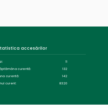
tatistica accesărilor
zi:
11
ăptămâna curentă:
132
una curentă:
142
nul curent:
8320