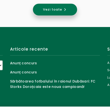
Vezi toate
Articole recente
S
A
Anunț concurs
S
Anunț concurs
L
Sărbătoarea fotbalului în raionul Dubăsari: FC
A
Storks Doroțcaia este noua campioană!