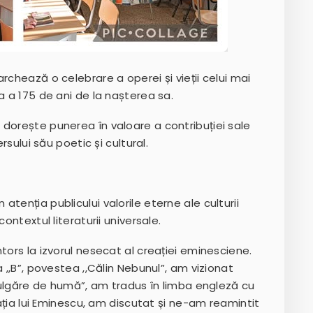
rchează o celebrare a operei și vieții celui mai
a a 175 de ani de la nașterea sa.
dorește punerea în valoare a contribuției sale
rsului său poetic și cultural.
tenția publicului valorile eterne ale culturii
ontextul literaturii universale.
tors la izvorul nesecat al creației eminesciene.
 ,,B”, povestea ,,Călin Nebunul”, am vizionat
 bulgăre de humă”, am tradus în limba engleză cu
eația lui Eminescu, am discutat și ne-am reamintit