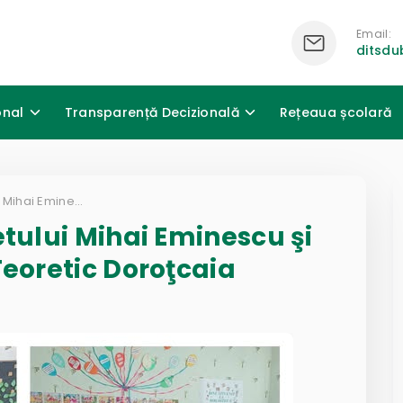
Email:
ditsd
onal
Transparență Decizională
Rețeaua școlară
Activităţi dedicate poetului Mihai Eminescu şi desfăşurate în Liceul Teoretic Doroţcaia
etului Mihai Eminescu şi
Teoretic Doroţcaia