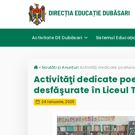
Activitate DE Dubăsari
Sistemul Educați
»
Noutăți și Anunțuri
Activităţi dedicate po
desfăşurate în Liceul 
24 Ianuarie, 2025