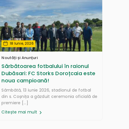
18 Iunie, 2026
Noutăți și Anunțuri
Sărbătoarea fotbalului în raionul
Dubăsari: FC Storks Doroțcaia este
noua campioană!
Sâmbătă, 13 iunie 2026, stadionul de fotbal
din s. Coșnița a găzduit ceremonia oficială de
premiere […]
Citește mai mult