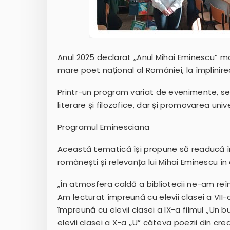
Anul 2025 declarat ,,Anul Mihai Eminescu” ma
mare poet național al României, la împlinire
Printr-un program variat de evenimente, se 
literare și filozofice, dar și promovarea unive
Programul Eminesciana
Această tematică își propune să readucă în a
românești și relevanța lui Mihai Eminescu în c
„În atmosfera caldă a bibliotecii ne-am reîn
Am lecturat împreună cu elevii clasei a VII-a
împreună cu elevii clasei a IX-a filmul ,,Un
elevii clasei a X-a ,,U” câteva poezii din cr