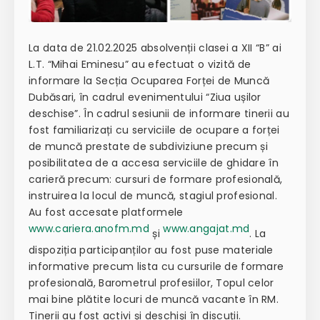
La data de 21.02.2025 absolvenții clasei a XII “B” ai
L.T. “Mihai Eminesu” au efectuat o vizită de
informare la Secția Ocuparea Forței de Muncă
Dubăsari, în cadrul evenimentului “Ziua ușilor
deschise”. În cadrul sesiunii de informare tinerii au
fost familiarizați cu serviciile de ocupare a forței
de muncă prestate de subdiviziune precum și
posibilitatea de a accesa serviciile de ghidare în
carieră precum: cursuri de formare profesională,
instruirea la locul de muncă, stagiul profesional.
Au fost accesate platformele
www.cariera.anofm.md
www.angajat.md
și
. La
dispoziția participanților au fost puse materiale
informative precum lista cu cursurile de formare
profesională, Barometrul profesiilor, Topul celor
mai bine plătite locuri de muncă vacante în RM.
Tinerii au fost activi și deschiși în discuții.