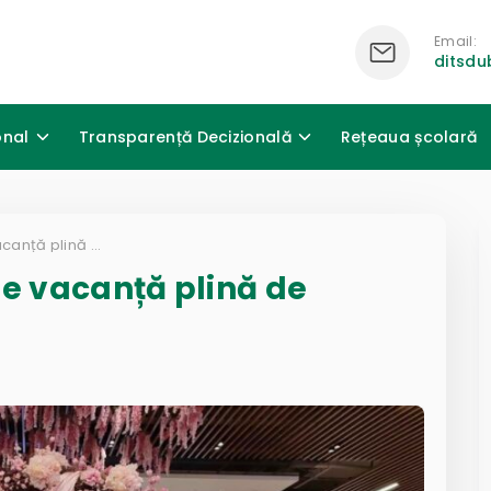
Email:
ditsd
onal
Transparență Decizională
Rețeaua școlară
03.03.2025 – prima zi de vacanță plină de descoperiri!
de vacanță plină de