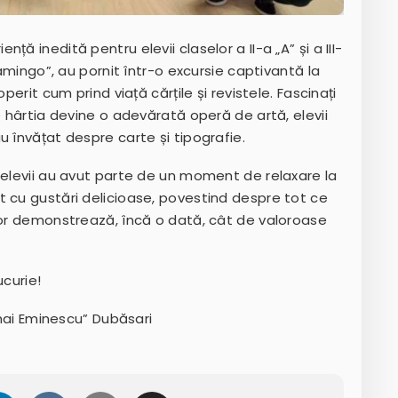
ă inedită pentru elevii claselor a II-a „A” și a III-
lamingo”, au pornit într-o excursie captivantă la
perit cum prind viață cărțile și revistele. Fascinați
e hârtia devine o adevărată operă de artă, elevii
u învățat despre carte și tipografie.
 elevii au avut parte de un moment de relaxare la
t cu gustări delicioase, povestind despre tot ce
 lor demonstrează, încă o dată, cât de valoroase
ucurie!
ihai Eminescu” Dubăsari