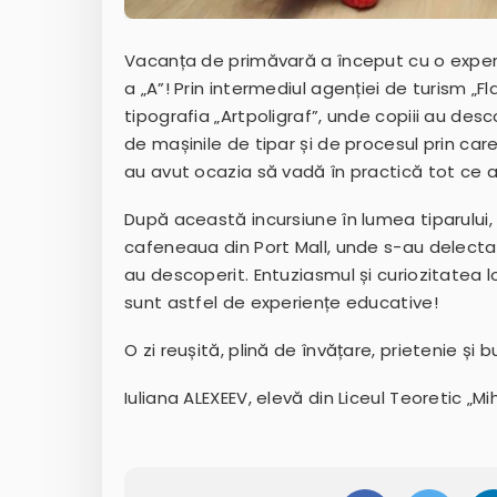
Vacanța de primăvară a început cu o experienț
a „A”! Prin intermediul agenției de turism „F
tipografia „Artpoligraf”, unde copiii au desco
de mașinile de tipar și de procesul prin car
au avut ocazia să vadă în practică tot ce a
După această incursiune în lumea tiparului,
cafeneaua din Port Mall, unde s-au delecta
au descoperit. Entuziasmul și curiozitatea
sunt astfel de experiențe educative!
O zi reușită, plină de învățare, prietenie și b
Iuliana ALEXEEV, elevă din Liceul Teoretic „M