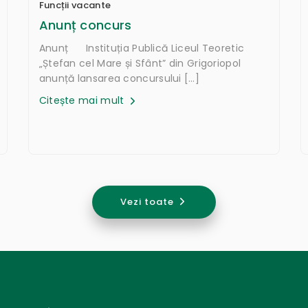
Funcții vacante
Anunț concurs
Anunț Instituția Publică Liceul Teoretic
„Ștefan cel Mare și Sfânt” din Grigoriopol
anunță lansarea concursului […]
Citește mai mult
Vezi toate