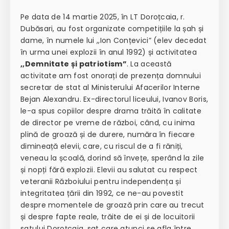
Pe data de 14 martie 2025, în LT Doroțcaia, r.
Dubăsari, au fost organizate competițiile la șah și
dame, în numele lui ,,Ion Conțevici” (elev decedat
în urma unei explozii în anul 1992) și activitatea
,,Demnitate și patriotism”
. La această
activitate am fost onorați de prezența domnului
secretar de stat al Ministerului Afacerilor Interne
Bejan Alexandru. Ex-directorul liceului, Ivanov Boris,
le-a spus copiilor despre drama trăită în calitate
de director pe vreme de război, când, cu inima
plină de groază și de durere, număra în fiecare
dimineață elevii, care, cu riscul de a fi răniți,
veneau la școală, dorind să învețe, sperând la zile
și nopți fără explozii. Elevii au salutat cu respect
veteranii Războiului pentru independența și
integritatea țării din 1992, ce ne-au povestit
despre momentele de groază prin care au trecut
și despre fapte reale, trăite de ei și de locuitorii
satului Doroțcaia, sat care atunci se afla între