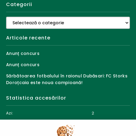
Categorii
Categorii
Articole recente
Anunț concurs
Anunț concurs
Sărbătoarea fotbalului în raionul Dubăsari: FC Storks
Doroțcaia este noua campioană!
Statistica accesărilor
Azi:
2
Săptămâna curentă:
123
Luna curentă:
133