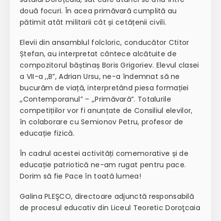
două focuri. În acea primăvară cumplită au
pătimit atât militarii cât și cetățenii civili.
Elevii din ansamblul folcloric, conducător Ctitor
Ștefan, au interpretat cântece alcătuite de
compozitorul băștinaș Boris Grigoriev. Elevul clasei
a VII-a ,,B”, Adrian Ursu, ne-a îndemnat să ne
bucurăm de viață, interpretând piesa formației
,,Contemporanul” – ,,Primăvară”. Totalurile
competițiilor vor fi anunțate de Consiliul elevilor,
în colaborare cu Semionov Petru, profesor de
educație fizică.
În cadrul acestei activități comemorative și de
educație patriotică ne-am rugat pentru pace.
Dorim să fie Pace în toată lumea!
Galina PLEŞCO, directoare adjunctă responsabilă
de procesul educativ din Liceul Teoretic Doroţcaia