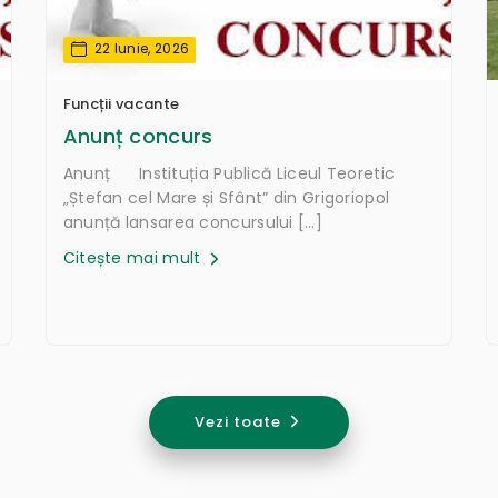
22 Iunie, 2026
Funcții vacante
Anunț concurs
Anunț Instituția Publică Liceul Teoretic
„Ștefan cel Mare și Sfânt” din Grigoriopol
anunță lansarea concursului […]
Citește mai mult
Vezi toate