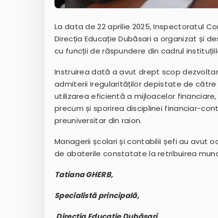
La data de 22 aprilie 2025, Inspectoratul Co
Direcția Educație Dubăsari a organizat și d
cu funcții de răspundere din cadrul instituți
Instruirea dată a avut drept scop dezvolta
admiterii iregularităților depistate de către
utilizarea eficientă a mijloacelor financiar
precum și sporirea disciplinei financiar-cont
preuniversitar din raion.
Managerii școlari și contabilii șefi au avut
de abaterile constatate la retribuirea muncii
Tatiana GHERB,
Specialistă principală,
Direcția Educație Dubăsari