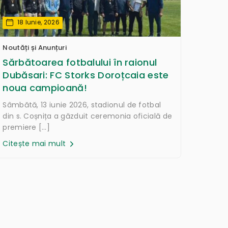
18 Iunie, 2026
Noutăți și Anunțuri
Sărbătoarea fotbalului în raionul
Dubăsari: FC Storks Doroțcaia este
noua campioană!
Sâmbătă, 13 iunie 2026, stadionul de fotbal
din s. Coșnița a găzduit ceremonia oficială de
premiere […]
Citește mai mult