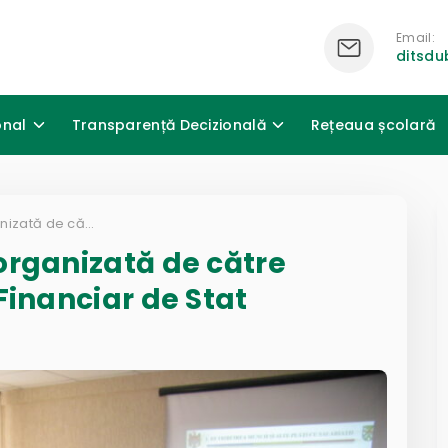
Email:
ditsd
onal
Transparență Decizională
Rețeaua școlară
Sesiune de informare organizată de către Inspectoratul Control Financiar de Stat
organizată de către
Financiar de Stat