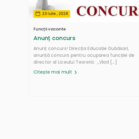
23 Iulie , 2026
Funcții vacante
Anunț concurs
Anunț concurs! Direcția Educație Dubăsari,
anunță concurs pentru ocuparea funcției de
director al Liceului Teoretic „Vlad […]
Citește mai mult