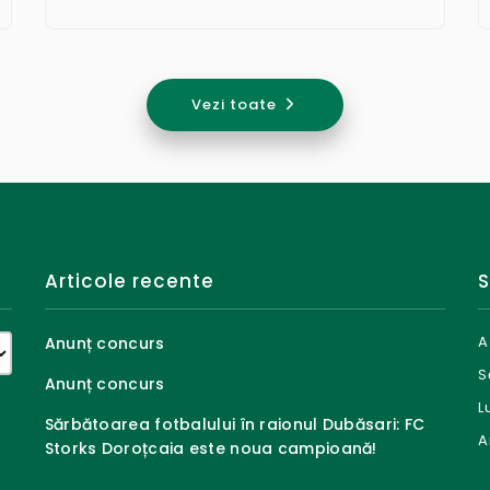
Vezi toate
Articole recente
S
A
Anunț concurs
S
Anunț concurs
L
Sărbătoarea fotbalului în raionul Dubăsari: FC
A
Storks Doroțcaia este noua campioană!