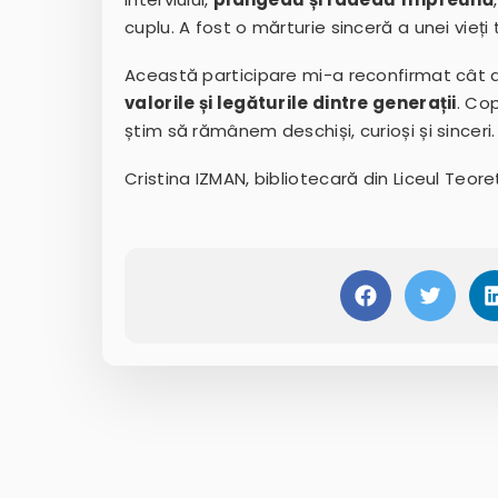
cuplu. A fost o mărturie sinceră a unei vieți 
Această participare mi-a reconfirmat cât 
valorile și legăturile dintre generații
. Cop
știm să rămânem deschiși, curioși și sinceri.
Cristina IZMAN, bibliotecară din Liceul Teore