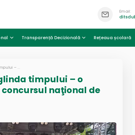
Email:
ditsd
onal
Transparență Decizională
Rețeaua școlară
Bucuria copilăriei în oglinda timpului – o experienţă de suflet la concursul naţional de interviuri
glinda timpului – o
a concursul naţional de