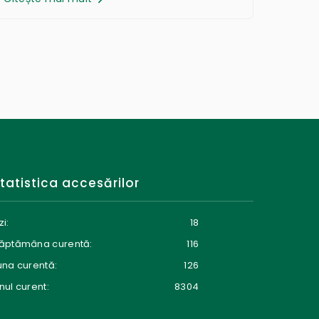
tatistica accesărilor
zi:
18
ăptămâna curentă:
116
una curentă:
126
nul curent:
8304