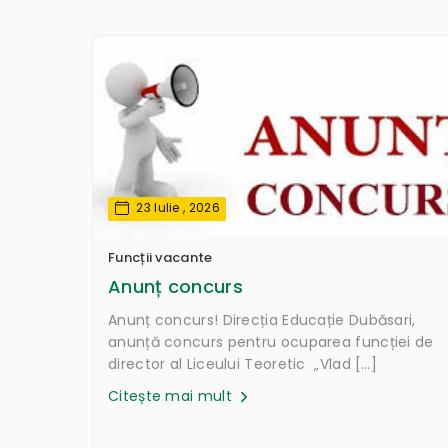
23 Iulie , 2026
Funcții vacante
Anunț concurs
Anunț concurs! Direcția Educație Dubăsari,
anunță concurs pentru ocuparea funcției de
director al Liceului Teoretic „Vlad […]
Citește mai mult