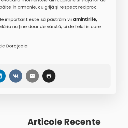
trăite în armonie, cu grijă și respect reciproc.
de important este să păstrăm vii
amintirile,
ilăria nu ține doar de vârstă, ci de felul în care
tic Doroţcaia
Articole Recente