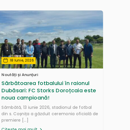
18 Iunie, 2026
Noutăți și Anunțuri
Sărbătoarea fotbalului în raionul
Dubăsari: FC Storks Doroțcaia este
noua campioană!
Sâmbătă, 13 iunie 2026, stadionul de fotbal
din s. Coșnița a găzduit ceremonia oficială de
premiere […]
Citește mai mult