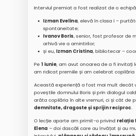
Interviul premiat a fost realizat de o echip
Izman Evelina
, elevă în clasa I – purt
spontaneitate;
Ivanov Boris
, senior, fost profesor de
arhivă vie a amintirilor;
și eu,
Izman Cristina
, bibliotecar – co
Pe
1 iunie
, am avut onoarea de a fi invitați 
am ridicat premiile și am celebrat copilăria –
Această experiență a fost mai mult decât un 
poveștile domnului Boris și prin dialogul c
arăta copilăria în alte vremuri, ci și cât de
demnitate, dragoste și sprijin reciproc
.
O lecție aparte am primit-o privind
relația
Elena
– doi dascăli care au învățat și au mu
interviului,
plângeau și râdeau împreună