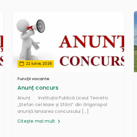
22 Iunie, 2026
Funcții vacante
Anunț concurs
Anunț Instituția Publică Liceul Teoretic
„Ștefan cel Mare și Sfânt” din Grigoriopol
anunță lansarea concursului […]
Citește mai mult