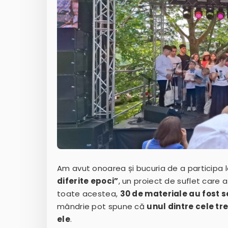
Am avut onoarea și bucuria de a participa l
diferite epoci”
, un proiect de suflet care a
toate acestea,
30 de materiale au fost s
mândrie pot spune că
unul dintre cele tre
ele
.