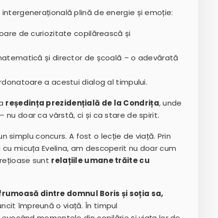
ă intergenerațională plină de energie și emoție:
ătoare de curiozitate copilărească și
 matematică și director de școală – o adevărată
ordonatoare a acestui dialog al timpului.
la
reședința prezidențială de la Condrița
, unde
 nu doar ca vârstă, ci și ca stare de spirit.
simplu concurs. A fost o lecție de viață. Prin
ald cu micuța Evelina, am descoperit nu doar cum
 prețioase sunt
relațiile umane trăite cu
 frumoasă dintre domnul Boris și soția sa,
ncit împreună o viață. În timpul
, evocând momentele din copilărie și viața lor de