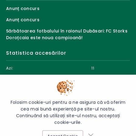
Anunț concurs
Anunț concurs
Sărbătoarea fotbalului în raionul Dubăsari: FC Storks
Doroțcaia este noua campioană!
Statistica accesărilor
Azi:
11
Săptămâna curentă:
78
Luna curentă:
88
Anul curent:
8266
Folosim cookie-uri pentru a ne asigura că vă oferim
cea mai bună experiență pe site-ul nostru.
Continuând să utilizați site-ul nostru, acceptați
cookie-urile.
© 2026 Direcția Educație Dubăsari - Toate drepturile rezervate.