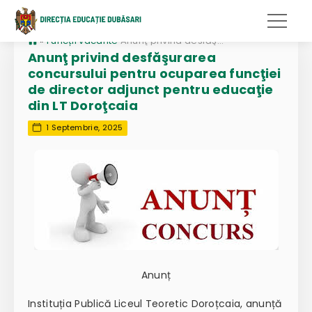
»
Funcții vacante
Anunţ privind desfăşurarea concursului pentru ocuparea funcţiei de director adjunct pentru educaţie din LT Doroţcaia
Anunţ privind desfăşurarea
concursului pentru ocuparea funcţiei
de director adjunct pentru educaţie
din LT Doroţcaia
1 Septembrie, 2025
Anunț
Instituția Publică Liceul Teoretic Doroțcaia, anunță