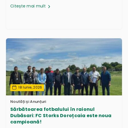
Citește mai mult
18 Iunie, 2026
Noutăți și Anunțuri
Sărbătoarea fotbalului în raionul
Dubăsari: FC Storks Doroțcaia este noua
campioană!