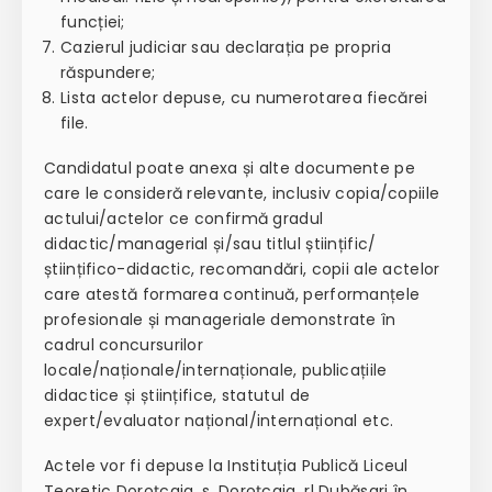
funcției;
Cazierul judiciar sau declarația pe propria
răspundere;
Lista actelor depuse, cu numerotarea fiecărei
file.
Candidatul poate anexa și alte documente pe
care le consideră relevante, inclusiv copia/copiile
actului/actelor ce confirmă gradul
didactic/managerial și/sau titlul științific/
științifico-didactic, recomandări, copii ale actelor
care atestă formarea continuă, performanțele
profesionale și manageriale demonstrate în
cadrul concursurilor
locale/naționale/internaționale, publicațiile
didactice și științifice, statutul de
expert/evaluator național/internațional etc.
Actele vor fi depuse la Instituția Publică Liceul
Teoretic Doroțcaia, s. Doroțcaia, rl Dubăsari în