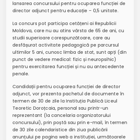
lansarea concursului pentru ocuparea funcției de
director adjunct pentru educație – 0,5 unitate.
La concurs pot participa cetățeni ai Republicii
Moldova, care nu au atins vârsta de 65 de ani, cu
studii superioare corespunzătoare, care au
desfășurat activitate pedagogică pe parcursul
ultimilor 5 ani, cunosc limba de stat, sunt apți (din
punct de vedere medical: fizic și neuropsihic)
pentru exercitarea funcției și nu au antecedente
penale.
Candidații pentru ocuparea funcției de director
adjunct, vor prezenta pachetul de documente în
termen de 30 de zile la Instituția Publică Liceul
Teoretic Doroțcaia, personal sau printr-un
reprezentant (la cancelaria organizatorului
concursului), prin poștă sau prin e-mail, în termen
de 30 zile calendaristice din ziua publicării
anunțului pe pagina web a instituției, următoarele