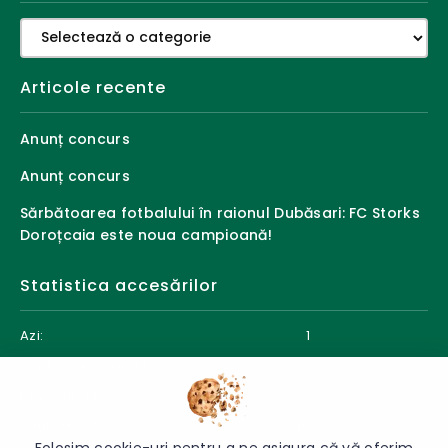
Categorii
Articole recente
Anunț concurs
Anunț concurs
Sărbătoarea fotbalului în raionul Dubăsari: FC Storks
Doroțcaia este noua campioană!
Statistica accesărilor
Azi:
1
Săptămâna curentă:
122
Luna curentă:
132
Anul curent:
8310