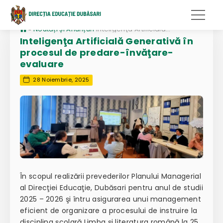
»
Noutăți și Anunțuri
Inteligenţa Artificială Generativă în procesul de predare-învăţare-evaluare
Inteligenţa Artificială Generativă în
procesul de predare-învăţare-
evaluare
28 Noiembrie, 2025
În scopul realizării prevederilor Planului Managerial
al Direcţiei Educaţie, Dubăsari pentru anul de studii
2025 – 2026 şi întru asigurarea unui management
eficient de organizare a procesului de instruire la
disciplina şcolară Limba şi literatura română la 25