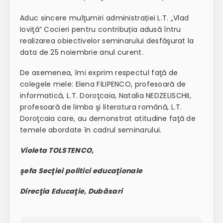
Aduc sincere mulţumiri administrației L.T. „Vlad
Ioviţă” Cocieri pentru contribuția adusă întru
realizarea obiectivelor seminarului desfăşurat la
data de 25 noiembrie anul curent.
De asemenea, îmi exprim respectul faţă de
colegele mele: Elena FILIPENCO, profesoară de
informatică, L.T. Doroţcaia, Natalia NEDZELISCHII,
profesoară de limba şi literatura română, L.T.
Doroţcaia care, au demonstrat atitudine faţă de
temele abordate în cadrul seminarului.
Violeta TOLSTENCO,
şefa Secţiei politici educaţionale
Direcţia Educaţie, Dubăsari