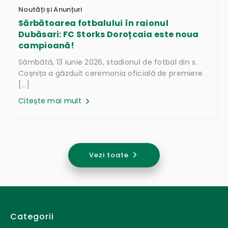
Noutăți și Anunțuri
Sărbătoarea fotbalului în raionul
Dubăsari: FC Storks Doroțcaia este noua
campioană!
Sâmbătă, 13 iunie 2026, stadionul de fotbal din s.
Coșnița a găzduit ceremonia oficială de premiere
[…]
Citește mai mult
Vezi toate
Categorii