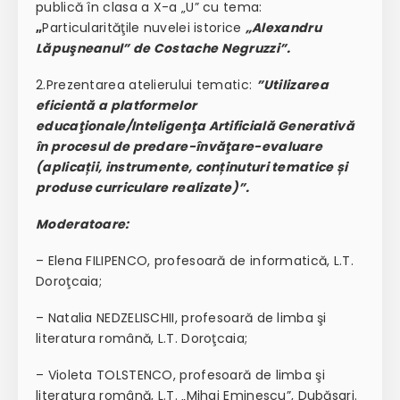
publică în clasa a X-a „U” cu tema:
„
Particularităţile nuvelei istorice
„Alexandru
Lăpuşneanul” de Costache Negruzzi”.
2.Prezentarea atelierului tematic:
”Utilizarea
eficientă a platformelor
educaţionale/Inteligenţa Artificială Generativă
în procesul de predare-învăţare-evaluare
(aplicații, instrumente, conținuturi tematice și
produse curriculare realizate)”.
Moderatoare:
– Elena FILIPENCO, profesoară de informatică, L.T.
Doroţcaia;
– Natalia NEDZELISCHII, profesoară de limba şi
literatura română, L.T. Doroţcaia;
– Violeta TOLSTENCO, profesoară de limba şi
literatura română, L.T. „Mihai Eminescu”, Dubăsari.