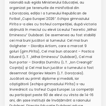
raională sub egida Ministerului Educației, au
organizat pe terenurile de minifotbal din
s.Doroțcaia, ediția I a turneului Republican de
Fotbal „Cupa Europei 2026”. Echipa gimnaziului
Pîrîta s-a ales cu trofeul competiției, după victoria
obținută în meciul cu elevii Liceului Teoretic „Mihai
Eminescu” Dubăsari. De asemenea au fost stabiliți
cei mai buni jucători ai turneului: Cel mai bun
Golgheter – Diordița Artiom, care a marcat 9
goluri (gim.Pîrîta), Cel mai bun atacant – Postica
Eduard (L.T. „Mihai Eminescu” Dubăsari), Cel mai
bun portar – Diordița Dumitru (L.T. „Ion Creangă”
Coșnița) și Cel mai bun jucător a turneului a fost
desemnat Grigoriev Maxim (L.T. Doroțcaia).
Jucătorii au primit diplome și medalii, iar
câștigătorii (echipa gimnaziului Pîrîta) s-au
învrednicit cu trofeul Cupa Europei. La competiții
au participat peste 60 de elevi cu vîrsta de 14-16
ani, din șase instituții de învățământ a raionului
Dubăsari. Direcția Educație Dubăsari aduce