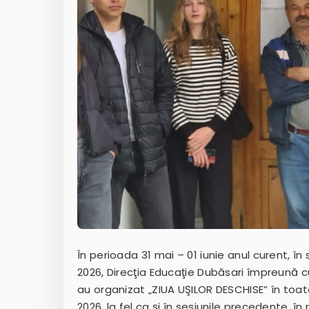
În perioada 31 mai – 01 iunie anul curent, în
2026, Direcţia Educaţie Dubăsari împreună cu
au organizat „ZIUA UŞILOR DESCHISE” în toat
2026, la fel ca şi în sesiunile precedente, în