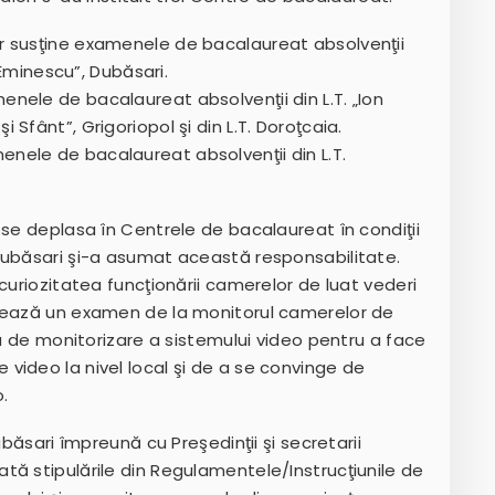
vor susţine examenele de bacalaureat absolvenţii
ai Eminescu”, Dubăsari.
menele de bacalaureat absolvenţii din L.T. „Ion
i Sfânt”, Grigoriopol şi din L.T. Doroţcaia.
enele de bacalaureat absolvenţii din L.T.
 se deplasa în Centrele de bacalaureat în condiţii
Dubăsari şi-a asumat această responsabilitate.
curiozitatea funcţionării camerelor de luat vederi
izează un examen de la monitorul camerelor de
la de monitorizare a sistemului video pentru a face
video la nivel local şi de a se convinge de
o.
ubăsari împreună cu Preşedinţii şi secretarii
tă stipulările din Regulamentele/Instrucţiunile de