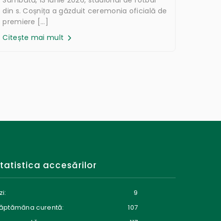
din s. Coșnița a găzduit ceremonia oficială de
premiere […]
Citește mai mult
tatistica accesărilor
zi:
9
ăptămâna curentă:
107