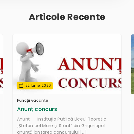
Articole Recente
22 Iunie, 2026
Funcții vacante
Anunț concurs
Anunț Instituția Publică Liceul Teoretic
„Ștefan cel Mare și Sfânt” din Grigoriopol
anunță lansarea concursului […]