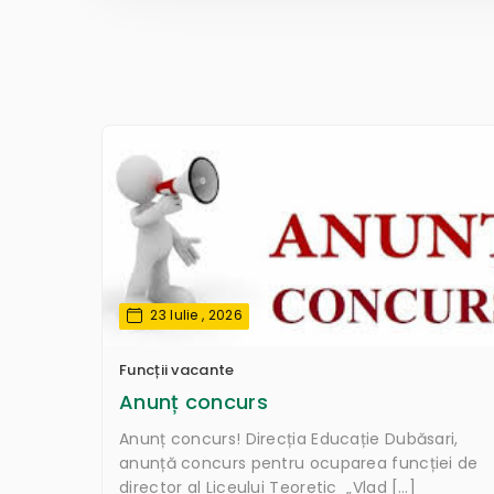
23 Iulie , 2026
Funcții vacante
Anunț concurs
Anunț concurs! Direcția Educație Dubăsari,
anunță concurs pentru ocuparea funcției de
director al Liceului Teoretic „Vlad […]