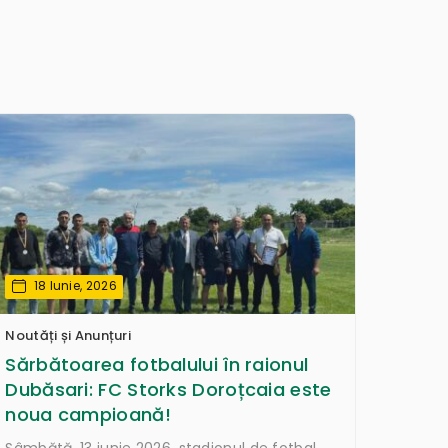
18 Iunie, 2026
Noutăți și Anunțuri
Sărbătoarea fotbalului în raionul
Dubăsari: FC Storks Doroțcaia este
noua campioană!
Sâmbătă, 13 iunie 2026, stadionul de fotbal