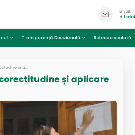
Email:
ditsd
onal
Transparență Decizională
Rețeaua școlară
„Ziua ușilor deschise” corectitudine și aplicare
corectitudine și aplicare