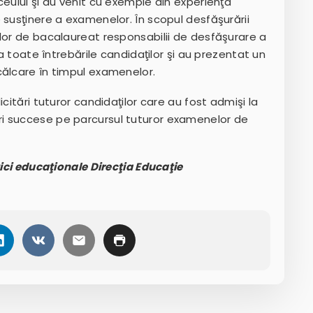
ceului şi au venit cu exemple din experienţa
 susţinere a examenelor. În scopul desfăşurării
lor de bacalaureat responsabilii de desfăşurare a
la toate întrebările candidaţilor şi au prezentat un
călcare în timpul examenelor.
citări tuturor candidaţilor care au fost admişi la
i succese pe parcursul tuturor examenelor de
tici educaţionale Direcţia Educaţie