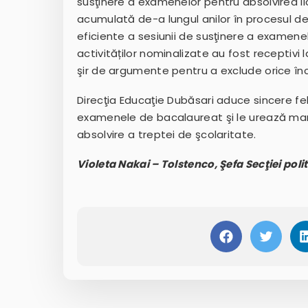
susţinere a examenelor pentru absolvirea li
acumulată de-a lungul anilor în procesul de
eficiente a sesiunii de susţinere a examene
activităților nominalizate au fost receptivi 
şir de argumente pentru a exclude orice în
Direcţia Educaţie Dubăsari aduce sincere feli
examenele de bacalaureat şi le urează mar
absolvire a treptei de şcolaritate.
Violeta Nakai – Tolstenco, Şefa Secţiei poli