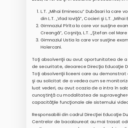
L.T. „Mihai Eminescu” Dubăsari la care 
din L.T. „Vlad Ioviţă”, Cocieri şi L.T. „Mih
Gimnaziul Pîrîta la care vor susţine exa
Creangă”, Coşniţa, L.T. „Ştefan cel Mare ş
Gimnaziul Ustia la care vor susţine exam
Holercani.
Toţi absolvenţii au avut oportunitatea de a
de securitate, deoarece Direcţia Educaţie 
Toţi absolvenţii liceeni care au demonstrat 
şi au solicitat de a vedea cum se monitor
luat vederi, au avut ocazia de a intra în sa
cunoştinţă cu modalitatea de supraveghere 
capacităţile funcţionale ale sistemului vide
Responsabilii din cadrul Direcţiei Educaţie D
Centrelor de bacalaureat au mai trasat oda