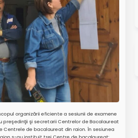
 scopul organizării eficiente a sesiunii de examene
 preşedinţii şi secretarii Centrelor de Bacalaureat
e Centrele de bacalaureat din raion. În sesiunea
 raion s-au instituit trei Centre de bacalaureat: