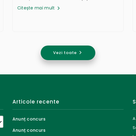
Citește mai mult
Vezi toate
Articole recente
S
A
Anunț concurs
S
Anunț concurs