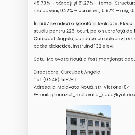
48.73% – bărbaţi şi 51.27% – femei. Structura
moldoveni, 0.22% – ucraineni, 0.92% – ruşi, 0.
În 1967 se ridică o şcoală în loalitate. Blocul
studiu pentru 225 locuri, pe o suprafaţă de 
Curcubet Angela, conduce un colectiv format
cadre didactice, instruind 132 elevi.
Satul Molovata Nouă a fost menţionat docu
Directoare: Curcubet Angela
Tel: (0 248) 51-2-11
Adresa: c. Molovata Nouă, str. Victoriei 84
E-mail: gimnaziul_molovata_noua@yahoo