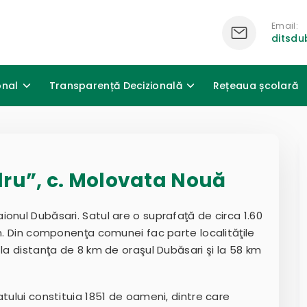
Email:
ditsd
onal
Transparență Decizională
Rețeaua școlară
ru”, c. Molovata Nouă
onul Dubăsari. Satul are o suprafaţă de circa 1.60
km. Din componenţa comunei fac parte localităţile
la distanţa de 8 km de oraşul Dubăsari şi la 58 km
tului constituia 1851 de oameni, dintre care