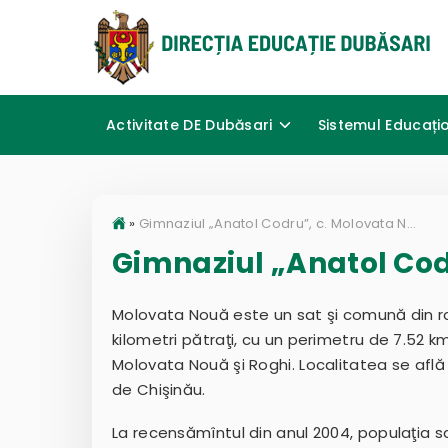
Activitate DE Dubăsari
Sistemul Educați
»
Gimnaziul „Anatol Codru”, c. Molovata Nouă
Gimnaziul „Anatol Cod
Molovata Nouă este un sat şi comună din rai
kilometri pătraţi, cu un perimetru de 7.52 
Molovata Nouă şi Roghi. Localitatea se află 
de Chişinău.
La recensămîntul din anul 2004, populaţia sa