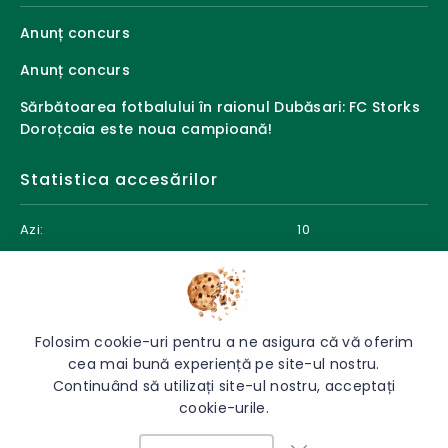
Anunț concurs
Anunț concurs
Sărbătoarea fotbalului în raionul Dubăsari: FC Storks
Doroțcaia este noua campioană!
Statistica accesărilor
Azi:
10
Săptămâna curentă:
10
Luna curentă:
158
Anul curent:
8336
Folosim cookie-uri pentru a ne asigura că vă oferim
cea mai bună experiență pe site-ul nostru.
Continuând să utilizați site-ul nostru, acceptați
cookie-urile.
© 2026 Direcția Educație Dubăsari - Toate drepturile rezervate.